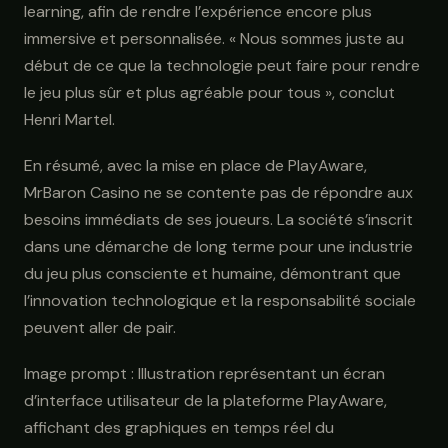
learning, afin de rendre l’expérience encore plus
immersive et personnalisée. « Nous sommes juste au
début de ce que la technologie peut faire pour rendre
le jeu plus sûr et plus agréable pour tous », conclut
Henri Martel.
En résumé, avec la mise en place de PlayAware,
MrBaron Casino ne se contente pas de répondre aux
besoins immédiats de ses joueurs. La société s’inscrit
dans une démarche de long terme pour une industrie
du jeu plus consciente et humaine, démontrant que
l’innovation technologique et la responsabilité sociale
peuvent aller de pair.
Image prompt : Illustration représentant un écran
d’interface utilisateur de la plateforme PlayAware,
affichant des graphiques en temps réel du