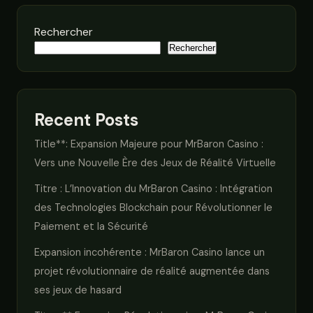
Rechercher
Rechercher
Recent Posts
Title**: Expansion Majeure pour MrBaron Casino :
Vers une Nouvelle Ère des Jeux de Réalité Virtuelle
Titre : L’Innovation du MrBaron Casino : Intégration
des Technologies Blockchain pour Révolutionner le
Paiement et la Sécurité
Expansion incohérente : MrBaron Casino lance un
projet révolutionnaire de réalité augmentée dans
ses jeux de hasard