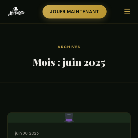
☰
JOUER MAINTENANT
ARCHIVES
Mois :
juin 2025
juin 30, 2025