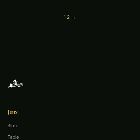
Pagination
1
2
→
des
publications
Jeux
Slots
Table