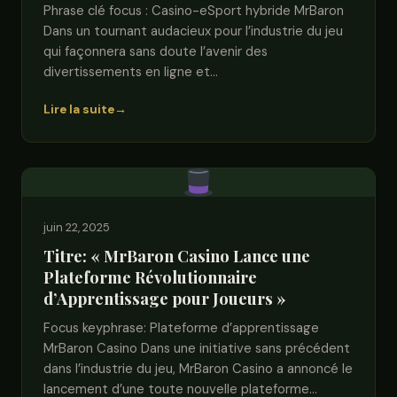
Phrase clé focus : Casino-eSport hybride MrBaron
Dans un tournant audacieux pour l’industrie du jeu
qui façonnera sans doute l’avenir des
divertissements en ligne et…
Lire la suite
juin 22, 2025
Titre: « MrBaron Casino Lance une
Plateforme Révolutionnaire
d’Apprentissage pour Joueurs »
Focus keyphrase: Plateforme d’apprentissage
MrBaron Casino Dans une initiative sans précédent
dans l’industrie du jeu, MrBaron Casino a annoncé le
lancement d’une toute nouvelle plateforme…