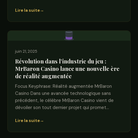
Lire la suite
juin 21, 2025
Révolution dans l’industrie du jeu :
MrBaron Casino lance une nouvelle ère
de réalité augmentée
Focus Keyphrase: Réalité augmentée MrBaron
Casino Dans une avancée technologique sans
précédent, le célèbre MrBaron Casino vient de
dévoiler son tout dernier projet qui promet…
Lire la suite