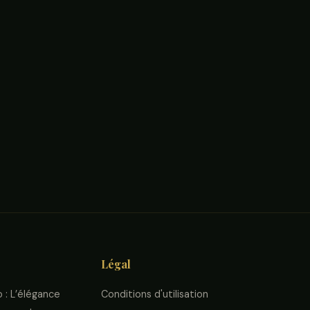
Légal
 : L’élégance
Conditions d'utilisation