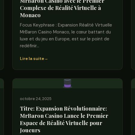
MrBaron Casino avec le Premier
Complexe de Réalité Virtuelle à
Monaco
Focus Keyphrase : Expansion Réalité Virtuelle
MrBaron Casino Monaco, le cœur battant du
luxe et du jeu en Europe, est sur le point de
redéfinir…
Lire la suite
octobre 24, 2025
Titre: Expansion Révolutionnaire:
MrBaron Casino Lance le Premier
Espace de Réalité Virtuelle pour
Joueurs