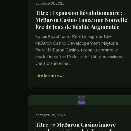
octobre 31, 2025
Titre : Expansion Révolutionnaire :
MrBaron Casino Lance une Nouvelle
Ère de Jeux de Réalité Augmentée
Focus Keyphrase : Réalité augmentée
MrBaron Casino Développement Majeur à
Paris : MrBaron Casino, reconnu comme le
leader incontesté de l’industrie des casinos,
vient d’annoncer…
Lire la suite
octobre 28, 2025
Titre : « MrBaron Casino innove