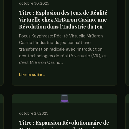
octobre 30, 2025
Titre : Explosion des Jeux de Réalité
Virtuelle chez MrBaron Casino, une
Révolution dans l’Industrie du Jeu
Focus Keyphrase: Réalité Virtuelle MrBaron
Casino L’industrie du jeu connaît une
transformation radicale avec l’introduction
des technologies de réalité virtuelle (VR), et
c’est MrBaron Casino…
Lire la suite
octobre 27, 2025
Titre : Expansion Révolutionnaire de