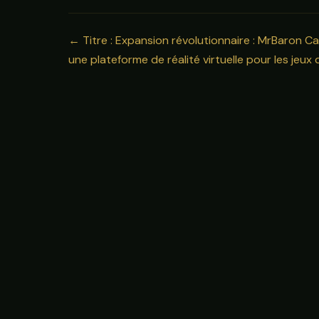
← Titre : Expansion révolutionnaire : MrBaron Ca
une plateforme de réalité virtuelle pour les jeux