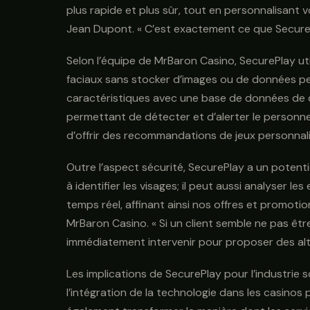
plus rapide et plus sûr, tout en personnalisant 
Jean Dupont. « C’est exactement ce que SecurePl
Selon l’équipe de MrBaron Casino, SecurePlay uti
faciaux sans stocker d’images ou de données pe
caractéristiques avec une base de données de 
permettant de détecter et d’alerter le personn
d’offrir des recommandations de jeux personnalis
Outre l’aspect sécurité, SecurePlay a un potenti
à identifier les visages; il peut aussi analyser 
temps réel, affinant ainsi nos offres et promotion
MrBaron Casino. « Si un client semble ne pas êtr
immédiatement intervenir pour proposer des alte
Les implications de SecurePlay pour l’industrie 
l’intégration de la technologie dans les casinos