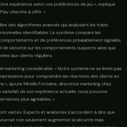
votre expérience selon vos préférences de jeu », explique
ay cherche à offrir. »
lise des algorithmes avancés qui analysent les traits
rsonnelles identifiables. Le système compare les
comportements et de préférences préalablement signalés,
el de sécurité sur les comportements suspects ainsi que
ées aux clients réguliers.
el marketing considérable. « Notre système ne se limite pas
les expressions pour comprendre les réactions des clients en
s », ajoute Mireille Fontaine, directrice marketing chez
e satisfait de son expérience actuelle, nous pouvons
rnatives plus agréables. »
sont vastes. Experts et analystes s’accordent à dire que
 pourrait non seulement augmenter la sécurité mais