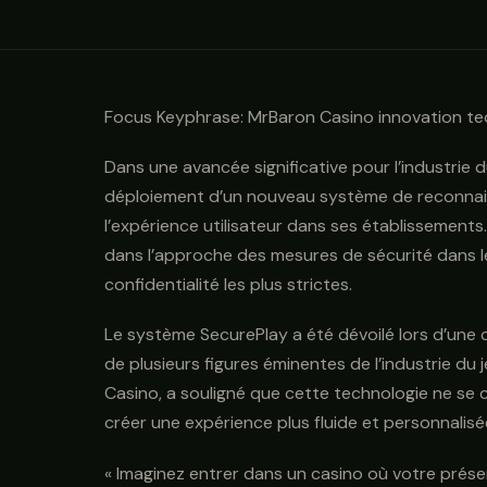
Focus Keyphrase: MrBaron Casino innovation t
Dans une avancée significative pour l’industrie 
déploiement d’un nouveau système de reconnaiss
l’expérience utilisateur dans ses établissement
dans l’approche des mesures de sécurité dans l
confidentialité les plus strictes.
Le système SecurePlay a été dévoilé lors d’une 
de plusieurs figures éminentes de l’industrie du
Casino, a souligné que cette technologie ne se c
créer une expérience plus fluide et personnalisée
« Imaginez entrer dans un casino où votre pré