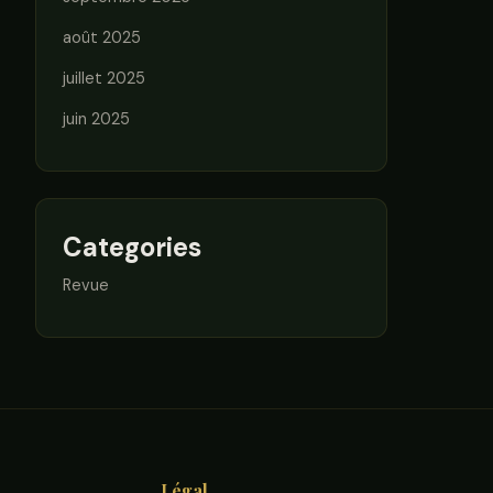
août 2025
juillet 2025
juin 2025
Categories
Revue
Légal