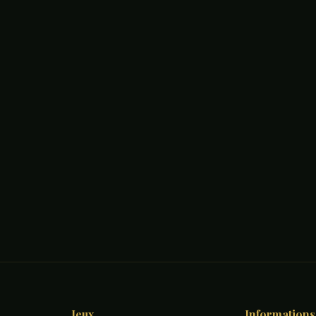
Jeux
Informations