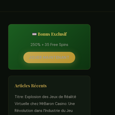
Bonus Exclusif
250% + 35 Free Spins
JOUER MAINTENANT
Articles Récents
Titre: Explosion des Jeux de Réalité
Virtuelle chez MrBaron Casino: Une
Révolution dans l’Industrie du Jeu