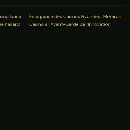
sino lance
Émergence des Casinos Hybrides : MrBaron
 de hasard
Casino à l’Avant-Garde de l’Innovation →