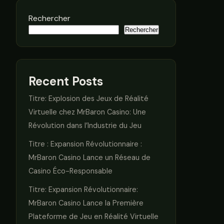
Rechercher
Rechercher
Recent Posts
Titre: Explosion des Jeux de Réalité
Virtuelle chez MrBaron Casino: Une
Révolution dans l’Industrie du Jeu
Titre : Expansion Révolutionnaire :
MrBaron Casino Lance un Réseau de
Casino Éco-Responsable
Titre: Expansion Révolutionnaire:
MrBaron Casino Lance la Première
Plateforme de Jeu en Réalité Virtuelle