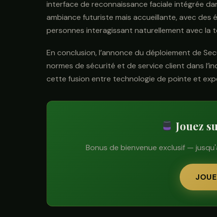
interface de reconnaissance faciale intégrée da
ambiance futuriste mais accueillante, avec des é
personnes interagissant naturellement avec la te
En conclusion, l’annonce du déploiement de Secu
normes de sécurité et de service client dans l’in
cette fusion entre technologie de pointe et expé
Jouez s
Bonus de bienvenue exclusif — jusqu'
JOUE