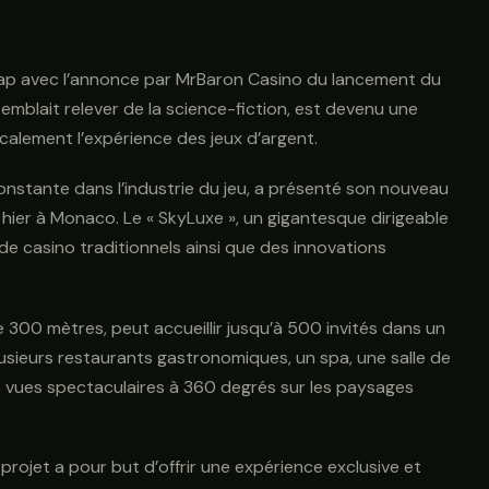
 cap avec l’annonce par MrBaron Casino du lancement du
emblait relever de la science-fiction, est devenu une
calement l’expérience des jeux d’argent.
nstante dans l’industrie du jeu, a présenté son nouveau
ier à Monaco. Le « SkyLuxe », un gigantesque dirigeable
e casino traditionnels ainsi que des innovations
 300 mètres, peut accueillir jusqu’à 500 invités dans un
usieurs restaurants gastronomiques, un spa, une salle de
es vues spectaculaires à 360 degrés sur les paysages
rojet a pour but d’offrir une expérience exclusive et