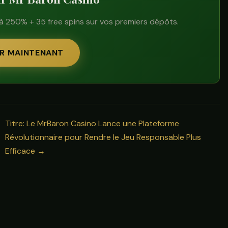
à 250% + 35 free spins sur vos premiers dépôts.
R MAINTENANT
Titre: Le MrBaron Casino Lance une Plateforme
Révolutionnaire pour Rendre le Jeu Responsable Plus
Efficace →