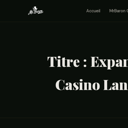
Accueil
MrBaron C
Titre : Expa
Casino Lan