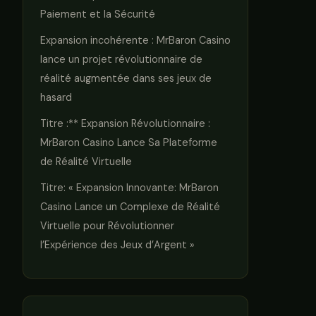
Paiement et la Sécurité
Expansion incohérente : MrBaron Casino
lance un projet révolutionnaire de
réalité augmentée dans ses jeux de
hasard
Titre :** Expansion Révolutionnaire :
MrBaron Casino Lance Sa Plateforme
de Réalité Virtuelle
Titre: « Expansion Innovante: MrBaron
Casino Lance un Complexe de Réalité
Virtuelle pour Révolutionner
l’Expérience des Jeux d’Argent »