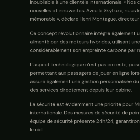
inoubliable à une clientèle internationale. « N
nouvelles et innovantes. Avec le SkyLuxe, nous l
mémorable », déclare Henri Montague, directeur
Ce concept révolutionnaire intègre également u
alimenté par des moteurs hybrides, utilisant une
considérablement son empreinte carbone par ra
L’aspect technologique n’est pas en reste, pui
permettant aux passagers de jouer en ligne lorsq
assure également une gestion personnalisée du vo
des services directement depuis leur cabine.
La sécurité est évidemment une priorité pour M
internationale. Des mesures de sécurité de poin
équipe de sécurité présente 24h/24, garantiront l
le ciel.