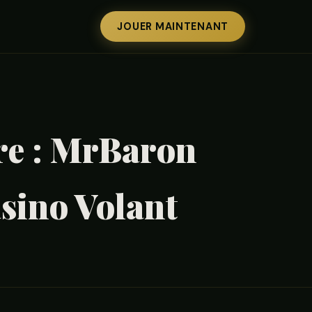
JOUER MAINTENANT
ire : MrBaron
sino Volant