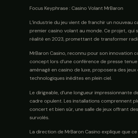
Focus Keyphrase : Casino Volant MrBaron
L’industrie du jeu vient de franchir un nouveau
premier casino volant au monde. Ce projet, qui s
réalité en 2023, promettant de transformer radi
MrBaron Casino, reconnu pour son innovation co
concept lors d’une conférence de presse tenue h
aménagé en casino de luxe, proposera des jeux d
technologiques inédites en plein ciel.
Le dirigeable, d’une longueur impressionnante de
cadre opulent. Les installations comprennent pl
concert et bien sûr, une salle de jeux offrant d
survolés.
La direction de MrBaron Casino explique que ce p