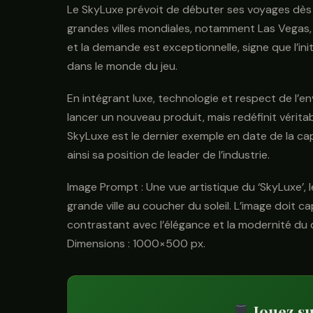
Le SkyLuxe prévoit de débuter ses voyages dès j
grandes villes mondiales, notamment Las Vegas,
et la demande est exceptionnelle, signe que l’ini
dans le monde du jeu.
En intégrant luxe, technologie et respect de l
lancer un nouveau produit, mais redéfinit vérit
SkyLuxe est le dernier exemple en date de la ca
ainsi sa position de leader de l’industrie.
Image Prompt : Une vue artistique du ‘SkyLuxe’, 
grande ville au coucher du soleil. L’image doit ca
contrastant avec l’élégance et la modernité du d
Dimensions : 1000×500 px.
Jouez s