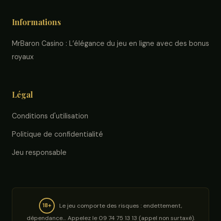
Informations
MrBaron Casino : L’élégance du jeu en ligne avec des bonus
royaux
Légal
Conditions d'utilisation
Politique de confidentialité
Jeu responsable
Le jeu comporte des risques : endettement,
18+
dépendance… Appelez le 09 74 75 13 13 (appel non surtaxé).