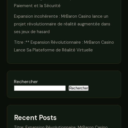
Paiement et la Sécurité
Expansion incohérente : MrBaron Casino lance un
projet révolutionnaire de réalité augmentée dans
ses jeux de hasard
Titre :** Expansion Révolutionnaire : MrBaron Casino
Lance Sa Plateforme de Réalité Virtuelle
Rechercher
Rechercher
Recent Posts
Titre: Expansion Révolutionnaire: MrBaron Casino