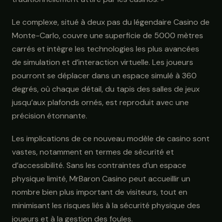
Le complexe, situé à deux pas du légendaire Casino de
Monte-Carlo, couvre une superficie de 5000 mètres
carrés et intègre les technologies les plus avancées
de simulation et d’interaction virtuelle. Les joueurs
pourront se déplacer dans un espace simulé à 360
degrés, où chaque détail, du tapis des salles de jeux
jusqu’aux plafonds ornés, est reproduit avec une
précision étonnante.
Les implications de ce nouveau modèle de casino sont
vastes, notamment en termes de sécurité et
d’accessibilité. Sans les contraintes d’un espace
physique limité, MrBaron Casino peut accueillir un
nombre bien plus important de visiteurs, tout en
minimisant les risques liés à la sécurité physique des
joueurs et à la gestion des foules.