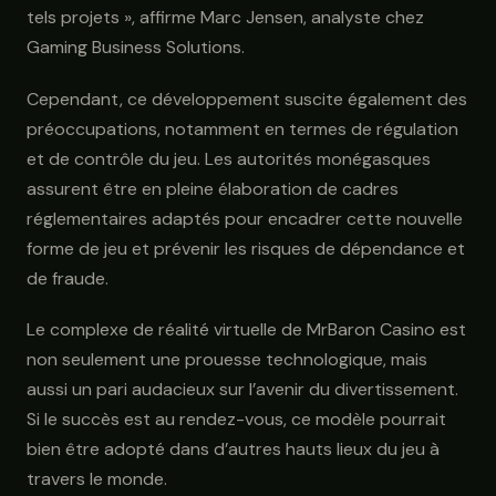
tels projets », affirme Marc Jensen, analyste chez
Gaming Business Solutions.
Cependant, ce développement suscite également des
préoccupations, notamment en termes de régulation
et de contrôle du jeu. Les autorités monégasques
assurent être en pleine élaboration de cadres
réglementaires adaptés pour encadrer cette nouvelle
forme de jeu et prévenir les risques de dépendance et
de fraude.
Le complexe de réalité virtuelle de MrBaron Casino est
non seulement une prouesse technologique, mais
aussi un pari audacieux sur l’avenir du divertissement.
Si le succès est au rendez-vous, ce modèle pourrait
bien être adopté dans d’autres hauts lieux du jeu à
travers le monde.