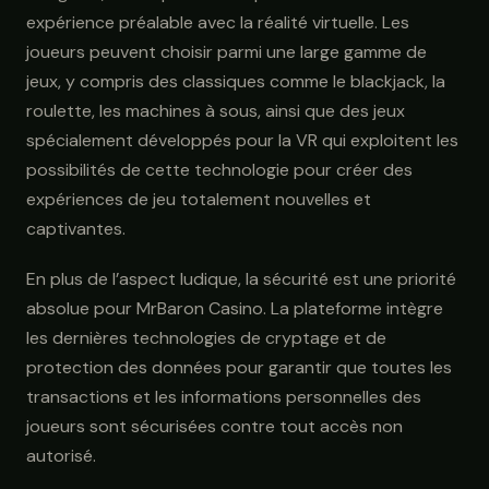
expérience préalable avec la réalité virtuelle. Les
joueurs peuvent choisir parmi une large gamme de
jeux, y compris des classiques comme le blackjack, la
roulette, les machines à sous, ainsi que des jeux
spécialement développés pour la VR qui exploitent les
possibilités de cette technologie pour créer des
expériences de jeu totalement nouvelles et
captivantes.
En plus de l’aspect ludique, la sécurité est une priorité
absolue pour MrBaron Casino. La plateforme intègre
les dernières technologies de cryptage et de
protection des données pour garantir que toutes les
transactions et les informations personnelles des
joueurs sont sécurisées contre tout accès non
autorisé.