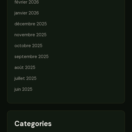
février 2026
janvier 2026
décembre 2025
novembre 2025
octobre 2025
septembre 2025
août 2025
juillet 2025
juin 2025
Categories