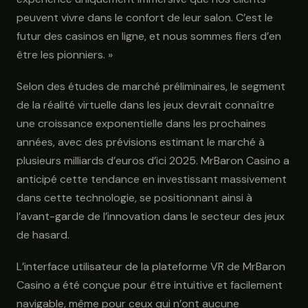
peuvent vivre dans le confort de leur salon. C’est le
futur des casinos en ligne, et nous sommes fiers d’en
être les pionniers. »
Selon des études de marché préliminaires, le segment
de la réalité virtuelle dans les jeux devrait connaître
une croissance exponentielle dans les prochaines
années, avec des prévisions estimant le marché à
plusieurs milliards d’euros d’ici 2025. MrBaron Casino a
anticipé cette tendance en investissant massivement
dans cette technologie, se positionnant ainsi à
l’avant-garde de l’innovation dans le secteur des jeux
de hasard.
L’interface utilisateur de la plateforme VR de MrBaron
Casino a été conçue pour être intuitive et facilement
navigable, même pour ceux qui n’ont aucune