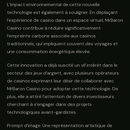
L’impact environnemental de cette nouvelle
technologie est également à souligner. En déplaçant
l’expérience de casino dans un espace virtuel, MrBaron
Casino contribue à réduire significativement
l’empreinte carbone associée aux casinos
traditionnels, qui impliquent souvent des voyages et
une consommation énergétique élevée.
Cette innovation a déjà suscité un vif intérêt dans le
secteur des jeux d’argent, avec plusieurs opérateurs
de casinos exprimant leur désir de collaborer avec
MrBaron Casino pour adopter cette technologie. De
plus, elle a attiré l’attention de divers investisseurs
cherchant à s’engager dans des projets
technologiques avant-gardistes.
Prompt d’image: Une représentation artistique de