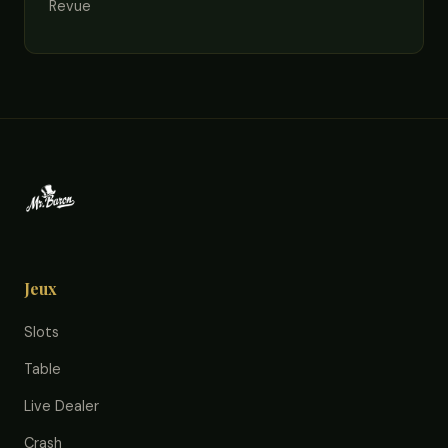
Revue
Jeux
Slots
Table
Live Dealer
Crash