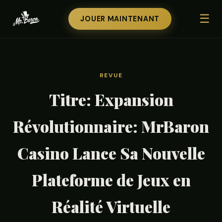
☰
JOUER MAINTENANT
REVUE
Titre: Expansion
Révolutionnaire: MrBaron
Casino Lance Sa Nouvelle
Plateforme de Jeux en
Réalité Virtuelle