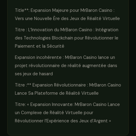
Title**: Expansion Majeure pour MrBaron Casino :
Vers une Nouvelle Ère des Jeux de Réalité Virtuelle
Titre : L’Innovation du MrBaron Casino : Intégration
des Technologies Blockchain pour Révolutionner le
Paiement et la Sécurité
Expansion incohérente : MrBaron Casino lance un
projet révolutionnaire de réalité augmentée dans
ses jeux de hasard
Titre :** Expansion Révolutionnaire : MrBaron Casino
Lance Sa Plateforme de Réalité Virtuelle
Titre: « Expansion Innovante: MrBaron Casino Lance
un Complexe de Réalité Virtuelle pour
Révolutionner l’Expérience des Jeux d’Argent »