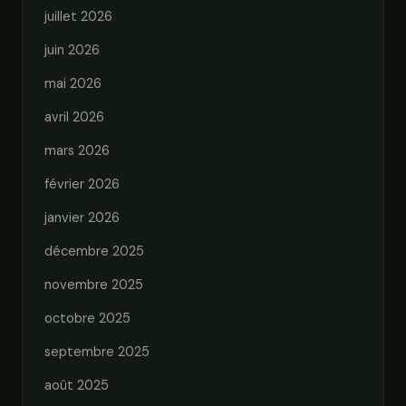
juillet 2026
juin 2026
mai 2026
avril 2026
mars 2026
février 2026
janvier 2026
décembre 2025
novembre 2025
octobre 2025
septembre 2025
août 2025