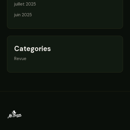
juillet 2025
juin 2025
Categories
Revue