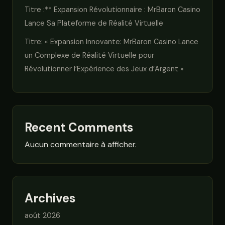
Titre :** Expansion Révolutionnaire : MrBaron Casino
Lance Sa Plateforme de Réalité Virtuelle
Titre: « Expansion Innovante: MrBaron Casino Lance
un Complexe de Réalité Virtuelle pour
Révolutionner l’Expérience des Jeux d’Argent »
Recent Comments
Aucun commentaire à afficher.
Archives
août 2026