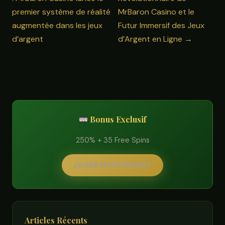
premier système de réalité
MrBaron Casino et le
augmentée dans les jeux
Futur Immersif des Jeux
d’argent
d’Argent en Ligne →
Bonus Exclusif
250% + 35 Free Spins
JOUER MAINTENANT
Articles Récents