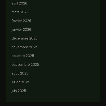
avril 2026
mars 2026
février 2026
janvier 2026
décembre 2025
novembre 2025
octobre 2025
septembre 2025
août 2025
juillet 2025
juin 2025