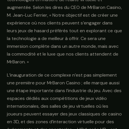
augmentée. Selon les dires du CEO de MrBaron Casino,
M. Jean-Luc Ferrier, « Notre objectif est de créer une
expérience où nos clients peuvent s’engager dans
leurs jeux de hasard préférés tout en explorant ce que
la technologie a de meilleur à offrir. Ce sera une
immersion complète dans un autre monde, mais avec
la commodité et le luxe que nos clients attendent de
MrBaron. »
L’inauguration de ce complexe n’est pas simplement
une première pour MrBaron Casino ; elle marque aussi
une étape importante dans l’industrie du jeu. Avec des
espaces dédiés aux compétitions de jeux vidéo
internationales, des salles de jeu virtuelles où les
joueurs peuvent essayer des jeux classiques de casino
en 3D, et des zones d’interaction virtuelle pour des