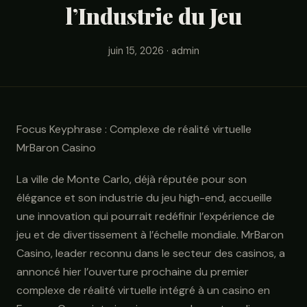
l’Industrie du Jeu
juin 15, 2026 · admin
Focus Keyphrase : Complexe de réalité virtuelle
MrBaron Casino
La ville de Monte Carlo, déjà réputée pour son
élégance et son industrie du jeu high-end, accueille
une innovation qui pourrait redéfinir l’expérience de
jeu et de divertissement à l’échelle mondiale. MrBaron
Casino, leader reconnu dans le secteur des casinos, a
annoncé hier l’ouverture prochaine du premier
complexe de réalité virtuelle intégré à un casino en