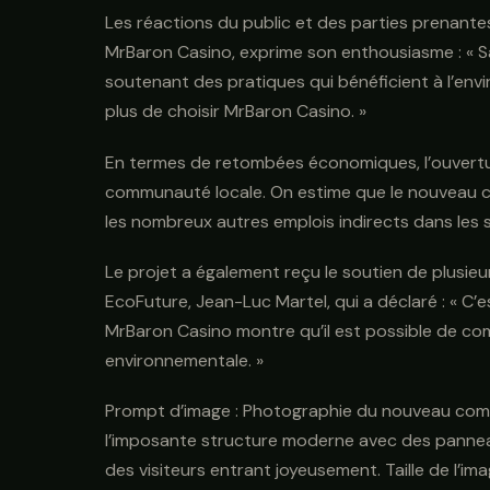
Les réactions du public et des parties prenante
MrBaron Casino, exprime son enthousiasme : « Sa
soutenant des pratiques qui bénéficient à l’en
plus de choisir MrBaron Casino. »
En termes de retombées économiques, l’ouvertu
communauté locale. On estime que le nouveau c
les nombreux autres emplois indirects dans les se
Le projet a également reçu le soutien de plusie
EcoFuture, Jean-Luc Martel, qui a déclaré : « C’e
MrBaron Casino montre qu’il est possible de comb
environnementale. »
Prompt d’image : Photographie du nouveau com
l’imposante structure moderne avec des panneaux 
des visiteurs entrant joyeusement. Taille de l’im