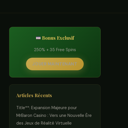
Bonus Exclusif
250% + 35 Free Spins
JOUER MAINTENANT
Articles Récents
Title**: Expansion Majeure pour
MrBaron Casino : Vers une Nouvelle Ère
des Jeux de Réalité Virtuelle