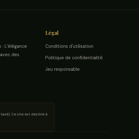
Légal
 : L’élégance
Conditions d'utilisation
e avec des
Politique de confidentialité
Jeu responsable
axé). Ce site est destiné à