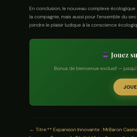
En conclusion, le nouveau complexe écologique
la compagnie, mais aussi pour l’ensemble du sec
joindre le plaisir ludique à la conscience écologi
Jouez s
Bonus de bienvenue exclusif — jusqu'
JOUE
← Titre:** Expansion Innovante : MrBaron Casin