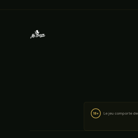
Le jeu comporte des 
18+