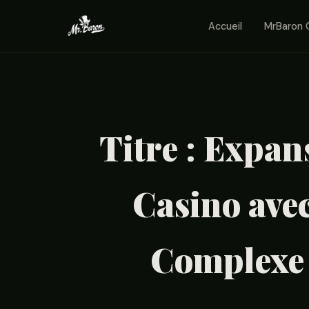
Accueil
MrBaron C
Titre : Expa
Casino ave
Complexe d