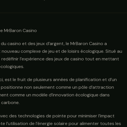
ue MrBaron Casino
 du casino et des jeux d’argent, le MrBaron Casino a
 nouveau complexe de jeu et de loisirs écologique. Situé au
redéfinir l’expérience des jeux de casino tout en mettant
 écologiques.
, est le fruit de plusieurs années de planification et d’un
 se positionne non seulement comme un pôle d’attraction
ement comme un modèle d’innovation écologique dans
e carbone.
vec des technologies de pointe pour minimiser l’impact
 l’utilisation de l’énergie solaire pour alimenter toutes les