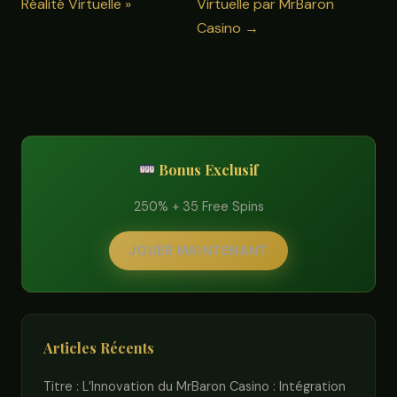
Réalité Virtuelle »
Virtuelle par MrBaron
Casino →
Bonus Exclusif
250% + 35 Free Spins
JOUER MAINTENANT
Articles Récents
Titre : L’Innovation du MrBaron Casino : Intégration