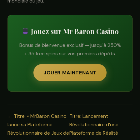
mondiale du jeu.
Jouez sur Mr Baron Casino
Bonus de bienvenue exclusif — jusqu'à 250%
+ 35 free spins sur vos premiers dépôts.
JOUER MAINTENANT
← Titre: « MrBaron Casino
Titre: Lancement
lance sa Plateforme
Révolutionnaire d’une
Révolutionnaire de Jeux de
Plateforme de Réalité