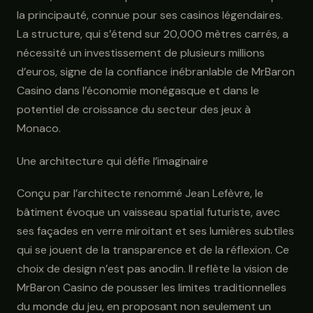
la principauté, connue pour ses casinos légendaires.
La structure, qui s’étend sur 20,000 mètres carrés, a
nécessité un investissement de plusieurs millions
d’euros, signe de la confiance inébranlable de MrBaron
Casino dans l’économie monégasque et dans le
potentiel de croissance du secteur des jeux à
Monaco.
Une architecture qui défie l’imaginaire
Conçu par l’architecte renommé Jean Lefèvre, le
bâtiment évoque un vaisseau spatial futuriste, avec
ses façades en verre miroitant et ses lumières subtiles
qui se jouent de la transparence et de la réflexion. Ce
choix de design n’est pas anodin. Il reflète la vision de
MrBaron Casino de pousser les limites traditionnelles
du monde du jeu, en proposant non seulement un