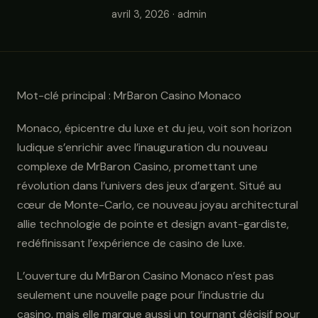
avril 3, 2026 · admin
Mot-clé principal : MrBaron Casino Monaco
Monaco, épicentre du luxe et du jeu, voit son horizon
ludique s’enrichir avec l’inauguration du nouveau
complexe de MrBaron Casino, promettant une
révolution dans l’univers des jeux d’argent. Situé au
cœur de Monte-Carlo, ce nouveau joyau architectural
allie technologie de pointe et design avant-gardiste,
redéfinissant l’expérience de casino de luxe.
L’ouverture du MrBaron Casino Monaco n’est pas
seulement une nouvelle page pour l’industrie du
casino, mais elle marque aussi un tournant décisif pour