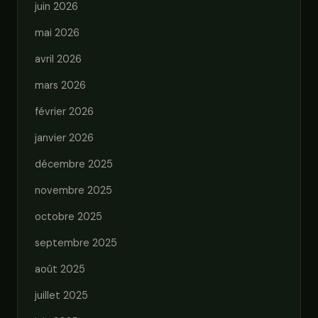
juin 2026
mai 2026
avril 2026
mars 2026
février 2026
janvier 2026
décembre 2025
novembre 2025
octobre 2025
septembre 2025
août 2025
juillet 2025