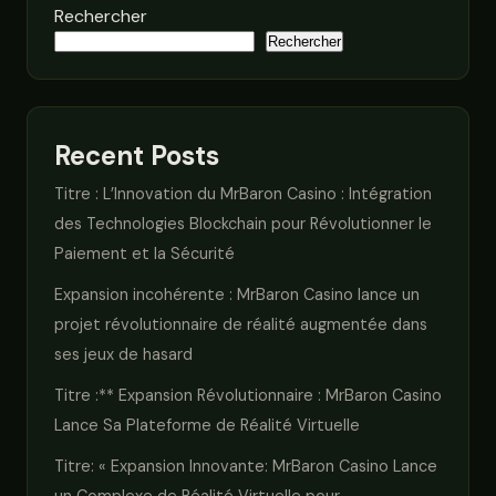
Rechercher
Rechercher
Recent Posts
Titre : L’Innovation du MrBaron Casino : Intégration
des Technologies Blockchain pour Révolutionner le
Paiement et la Sécurité
Expansion incohérente : MrBaron Casino lance un
projet révolutionnaire de réalité augmentée dans
ses jeux de hasard
Titre :** Expansion Révolutionnaire : MrBaron Casino
Lance Sa Plateforme de Réalité Virtuelle
Titre: « Expansion Innovante: MrBaron Casino Lance
un Complexe de Réalité Virtuelle pour