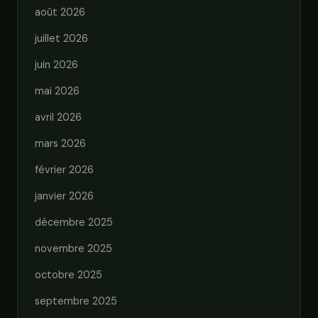
août 2026
juillet 2026
juin 2026
mai 2026
avril 2026
mars 2026
février 2026
janvier 2026
décembre 2025
novembre 2025
octobre 2025
septembre 2025