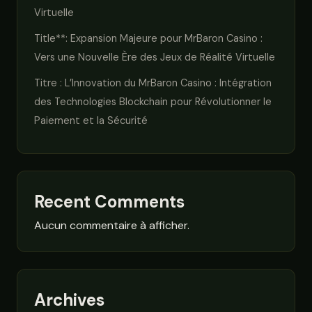
Virtuelle
Title**: Expansion Majeure pour MrBaron Casino :
Vers une Nouvelle Ère des Jeux de Réalité Virtuelle
Titre : L’Innovation du MrBaron Casino : Intégration
des Technologies Blockchain pour Révolutionner le
Paiement et la Sécurité
Recent Comments
Aucun commentaire à afficher.
Archives