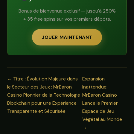
Bonus de bienvenue exclusif — jusqu'à 250%
+ 35 free spins sur vos premiers dépôts.
JOUER MAINTENANT
← Titre : Évolution Majeure dans
Expansion
le Secteur des Jeux : MrBaron
Inattendue:
Casino Pionnier de la Technologie
MrBaron Casino
Blockchain pour une Expérience
Lance le Premier
Transparente et Sécurisée
Espace de Jeu
Végétal au Monde
→