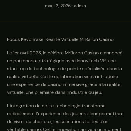
mars 3, 2026 · admin
Focus Keyphrase: Réalité Virtuelle MrBaron Casino
Le 1er avril 2023, le célèbre MrBaron Casino a annoncé
un partenariat stratégique avec InnovTech VR, une
start-up de technologie de pointe spécialisée dans la
réalité virtuelle. Cette collaboration vise à introduire
une expérience de casino immersive grâce à la réalité
virtuelle, une première dans l’industrie du jeu.
L’intégration de cette technologie transforme
radicalement l’expérience des joueurs, leur permettant
de vivre, de chez eux, les sensations fortes d’un
véritable casino. Cette innovation arrive à un moment