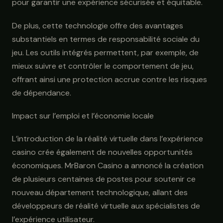
pour garantir une expérience sécurisée et équitable.
De plus, cette technologie offre des avantages
substantiels en termes de responsabilité sociale du
jeu. Les outils intégrés permettent, par exemple, de
mieux suivre et contrôler le comportement de jeu,
offrant ainsi une protection accrue contre les risques
de dépendance.
Impact sur l’emploi et l’économie locale
L’introduction de la réalité virtuelle dans l’expérience
casino crée également de nouvelles opportunités
économiques. MrBaron Casino a annoncé la création
de plusieurs centaines de postes pour soutenir ce
nouveau département technologique, allant des
développeurs de réalité virtuelle aux spécialistes de
l’expérience utilisateur.