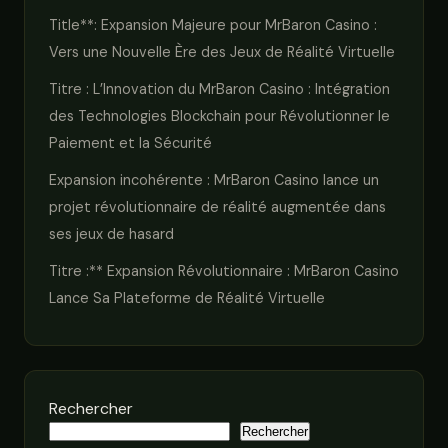
Title**: Expansion Majeure pour MrBaron Casino :
Vers une Nouvelle Ère des Jeux de Réalité Virtuelle
Titre : L’Innovation du MrBaron Casino : Intégration
des Technologies Blockchain pour Révolutionner le
Paiement et la Sécurité
Expansion incohérente : MrBaron Casino lance un
projet révolutionnaire de réalité augmentée dans
ses jeux de hasard
Titre :** Expansion Révolutionnaire : MrBaron Casino
Lance Sa Plateforme de Réalité Virtuelle
Rechercher
Rechercher