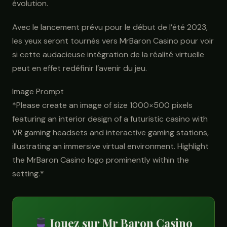
évolution.
Avec le lancement prévu pour le début de l’été 2023,
les yeux seront tournés vers MrBaron Casino pour voir
si cette audacieuse intégration de la réalité virtuelle
peut en effet redéfinir l’avenir du jeu.
Image Prompt
*Please create an image of size 1000×500 pixels
featuring an interior design of a futuristic casino with
VR gaming headsets and interactive gaming stations,
illustrating an immersive virtual environment. Highlight
the MrBaron Casino logo prominently within the
setting.*
Jouez sur Mr Baron Casino