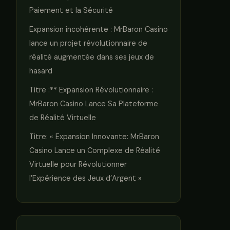
Paiement et la Sécurité
Expansion incohérente : MrBaron Casino
lance un projet révolutionnaire de
réalité augmentée dans ses jeux de
hasard
Titre :** Expansion Révolutionnaire :
MrBaron Casino Lance Sa Plateforme
de Réalité Virtuelle
Titre: « Expansion Innovante: MrBaron
Casino Lance un Complexe de Réalité
Virtuelle pour Révolutionner
l’Expérience des Jeux d’Argent »