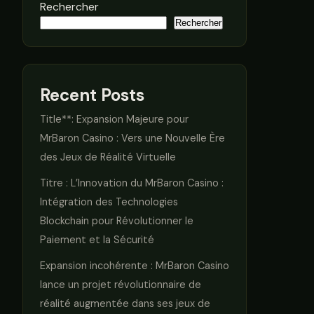
Rechercher
Rechercher
Recent Posts
Title**: Expansion Majeure pour
MrBaron Casino : Vers une Nouvelle Ère
des Jeux de Réalité Virtuelle
Titre : L’Innovation du MrBaron Casino :
Intégration des Technologies
Blockchain pour Révolutionner le
Paiement et la Sécurité
Expansion incohérente : MrBaron Casino
lance un projet révolutionnaire de
réalité augmentée dans ses jeux de