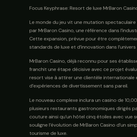
Focus Keyphrase: Resort de luxe MrBaron Casi
Le monde du jeu vit une mutation spectaculaire
par MrBaron Casino, une référence dans l’indust
Cette expansion, prévue pour être complètement
standards de luxe et d’innovation dans l’univers
MrBaron Casino, déjà reconnu pour ses établiss
franchit une étape décisive avec ce projet évalu
resort vise à attirer une clientèle internationale
d’expériences de divertissement sans pareil.
Le nouveau complexe inclura un casino de 10,00
plusieurs restaurants gastronomiques dirigés pa
couture ainsi qu’un hôtel cinq étoiles avec vue s
souligne l’évolution de MrBaron Casino d’un sim
tourisme de luxe.