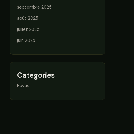
septembre 2025
août 2025
juillet 2025
juin 2025
Categories
Revue