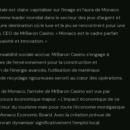
e est claire: capitaliser sur l’image et l’aura de Monaco
omme leader mondial dans le secteur des jeux d’argent et
une destination où le luxe et le jeu se rencontrent pour une
e, CEO de MrBaron Casino. « Monaco est le cadre parfait
usivité et innovation. »
sabilité sociale accrue. MrBaron Casino s’engage à
s de l’environnement pour la construction et
 de l’énergie avancés, l’utilisation de matériaux
 de recyclage rigoureuses seront au cœur des opérations.
e de Monaco, l’arrivée de MrBaron Casino est vue par
pouce économique majeur. « L’impact économique de ce
ecteur du tourisme mais pour toute l’économie monégasque
 Monaco Economic Board. Avec la création prévue de
devrait dynamiser significativement l’emploi local.