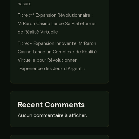
hasard
Titre :** Expansion Révolutionnaire :
MrBaron Casino Lance Sa Plateforme
de Réalité Virtuelle
Titre: « Expansion Innovante: MrBaron
Casino Lance un Complexe de Réalité
Virtuelle pour Révolutionner
l’Expérience des Jeux d’Argent »
Recent Comments
Aucun commentaire à afficher.