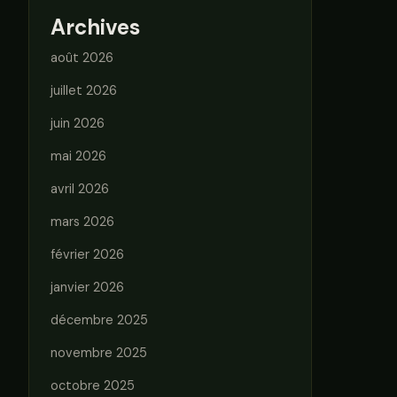
Archives
août 2026
juillet 2026
juin 2026
mai 2026
avril 2026
mars 2026
février 2026
janvier 2026
décembre 2025
novembre 2025
octobre 2025