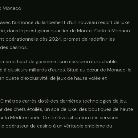
no Monaco
 avec l’annonce du lancement d’un nouveau resort de luxe
rie, dans le prestigieux quartier de Monte-Carlo à Monaco.
 opérationnelle dès 2024, promet de redéfinir les
 des casinos.
ements haut de gamme et son service irréprochable,
é à plusieurs milliards d’euros. Situé au cœur de Monaco, le
 en quête d’exclusivité, de jeux de haute volée et
0 mètres carrés doté des dernières technologies de jeu,
r des chefs étoilés, un spa de luxe, des boutiques de haute
ur la Méditerranée. Cette diversification des services
ple opérateur de casino à un véritable emblème du