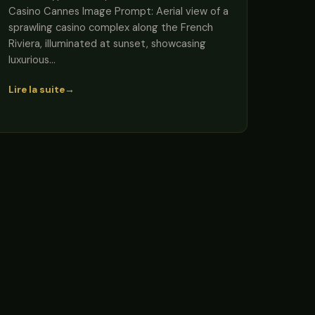
Casino Cannes Image Prompt: Aerial view of a
sprawling casino complex along the French
Riviera, illuminated at sunset, showcasing
luxurious…
Lire la suite