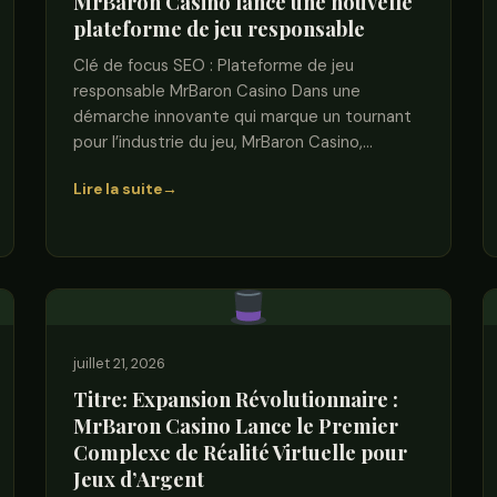
MrBaron Casino lance une nouvelle
plateforme de jeu responsable
Clé de focus SEO : Plateforme de jeu
responsable MrBaron Casino Dans une
démarche innovante qui marque un tournant
pour l’industrie du jeu, MrBaron Casino,…
Lire la suite
juillet 21, 2026
Titre: Expansion Révolutionnaire :
MrBaron Casino Lance le Premier
Complexe de Réalité Virtuelle pour
Jeux d’Argent