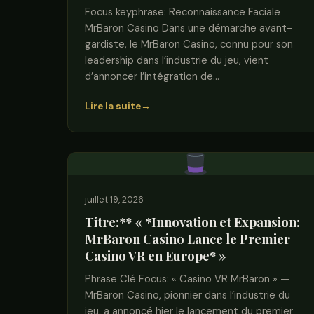
Focus keyphrase: Reconnaissance Faciale
MrBaron Casino Dans une démarche avant-
gardiste, le MrBaron Casino, connu pour son
leadership dans l’industrie du jeu, vient
d’annoncer l’intégration de…
Lire la suite
juillet 19, 2026
Titre:** « *Innovation et Expansion:
MrBaron Casino Lance le Premier
Casino VR en Europe* »
Phrase Clé Focus: « Casino VR MrBaron » —
MrBaron Casino, pionnier dans l’industrie du
jeu, a annoncé hier le lancement du premier