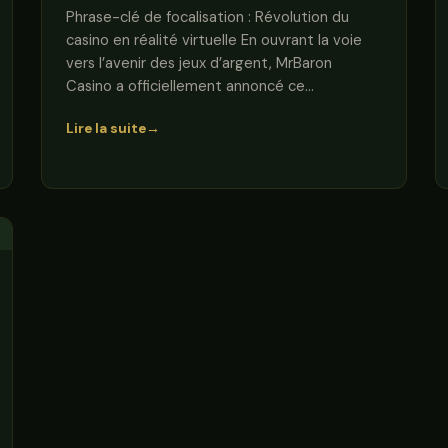
Phrase-clé de focalisation : Révolution du
casino en réalité virtuelle En ouvrant la voie
vers l’avenir des jeux d’argent, MrBaron
Casino a officiellement annoncé ce…
Lire la suite