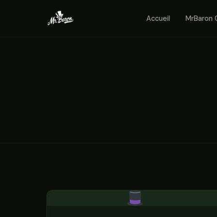
Accueil
MrBaron C