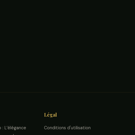
Légal
 : L’élégance
Conditions d'utilisation