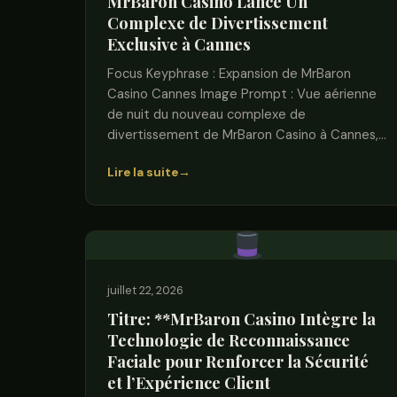
MrBaron Casino Lance Un
Complexe de Divertissement
Exclusive à Cannes
Focus Keyphrase : Expansion de MrBaron
Casino Cannes Image Prompt : Vue aérienne
de nuit du nouveau complexe de
divertissement de MrBaron Casino à Cannes,…
Lire la suite
juillet 22, 2026
Titre: **MrBaron Casino Intègre la
Technologie de Reconnaissance
Faciale pour Renforcer la Sécurité
et l’Expérience Client